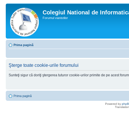
Colegiul National de Informati
Forumul vianistilor
Prima pagină
Şterge toate cookie-urile forumului
Sunteţi sigur că doriţi ştergerea tuturor cookie-urilor primite de pe acest foru
Prima pagină
Powered by
php
Translatio