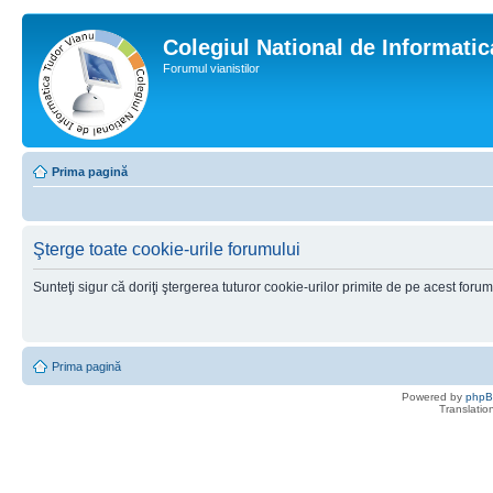
Colegiul National de Informati
Forumul vianistilor
Prima pagină
Şterge toate cookie-urile forumului
Sunteţi sigur că doriţi ştergerea tuturor cookie-urilor primite de pe acest foru
Prima pagină
Powered by
php
Translatio