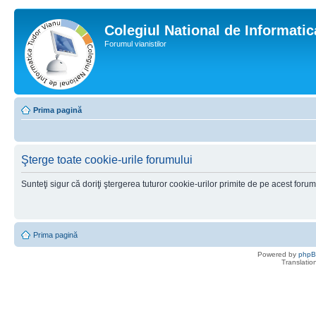
Colegiul National de Informati
Forumul vianistilor
Prima pagină
Şterge toate cookie-urile forumului
Sunteţi sigur că doriţi ştergerea tuturor cookie-urilor primite de pe acest foru
Prima pagină
Powered by
php
Translatio