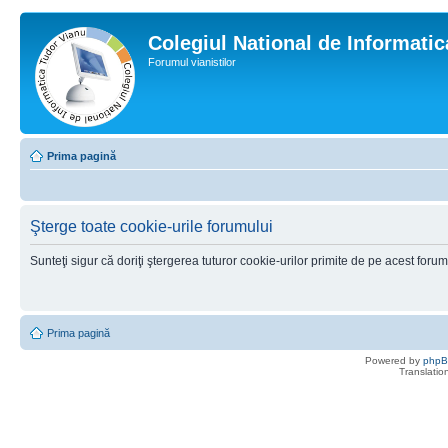
Colegiul National de Informati
Forumul vianistilor
Prima pagină
Şterge toate cookie-urile forumului
Sunteţi sigur că doriţi ştergerea tuturor cookie-urilor primite de pe acest foru
Prima pagină
Powered by
php
Translatio