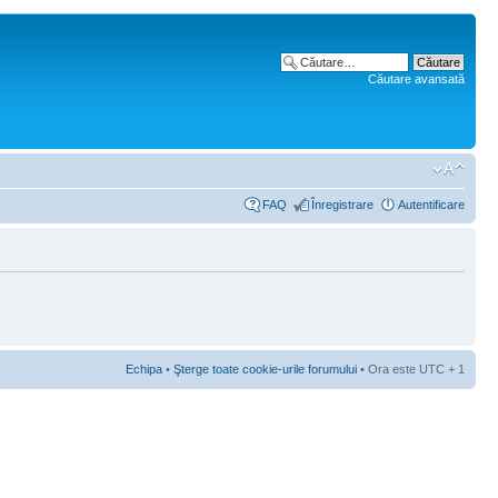
Căutare avansată
FAQ
Înregistrare
Autentificare
Echipa
•
Şterge toate cookie-urile forumului
• Ora este UTC + 1