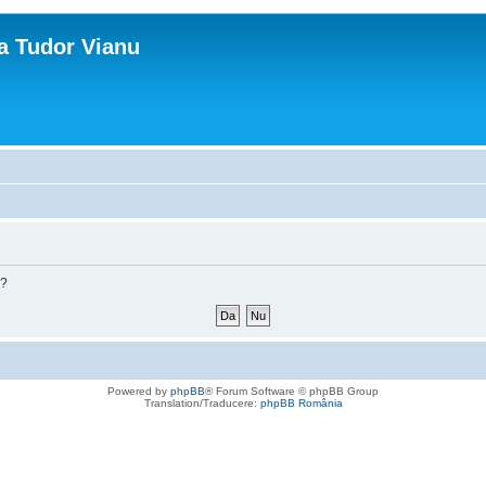
ca Tudor Vianu
m?
Powered by
phpBB
® Forum Software © phpBB Group
Translation/Traducere:
phpBB România