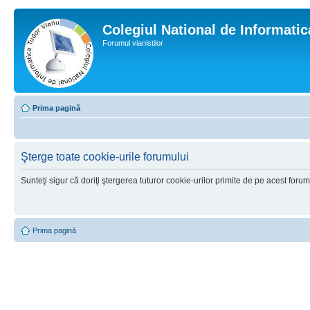
Colegiul National de Informati
Forumul vianistilor
Prima pagină
Şterge toate cookie-urile forumului
Sunteţi sigur că doriţi ştergerea tuturor cookie-urilor primite de pe acest foru
Prima pagină