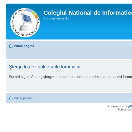
Colegiul National de Informati
Forumul vianistilor
Prima pagină
Şterge toate cookie-urile forumului
Sunteţi sigur că doriţi ştergerea tuturor cookie-urilor primite de pe acest foru
Prima pagină
Powered by
php
Translatio