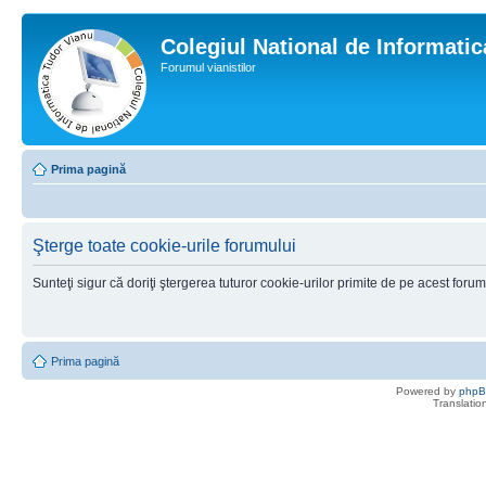
Colegiul National de Informati
Forumul vianistilor
Prima pagină
Şterge toate cookie-urile forumului
Sunteţi sigur că doriţi ştergerea tuturor cookie-urilor primite de pe acest foru
Prima pagină
Powered by
php
Translatio