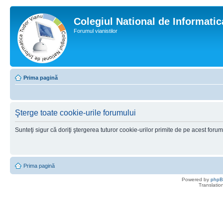
Colegiul National de Informati
Forumul vianistilor
Prima pagină
Şterge toate cookie-urile forumului
Sunteţi sigur că doriţi ştergerea tuturor cookie-urilor primite de pe acest foru
Prima pagină
Powered by
php
Translatio