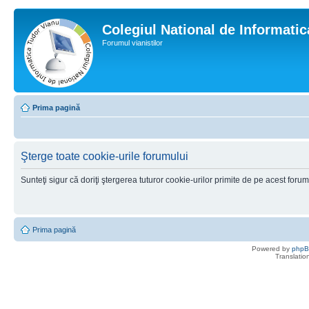
Colegiul National de Informati
Forumul vianistilor
Prima pagină
Şterge toate cookie-urile forumului
Sunteţi sigur că doriţi ştergerea tuturor cookie-urilor primite de pe acest foru
Prima pagină
Powered by
php
Translatio