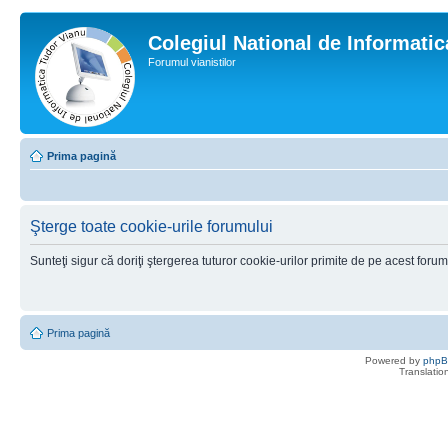
Colegiul National de Informati
Forumul vianistilor
Prima pagină
Şterge toate cookie-urile forumului
Sunteţi sigur că doriţi ştergerea tuturor cookie-urilor primite de pe acest foru
Prima pagină
Powered by
php
Translatio