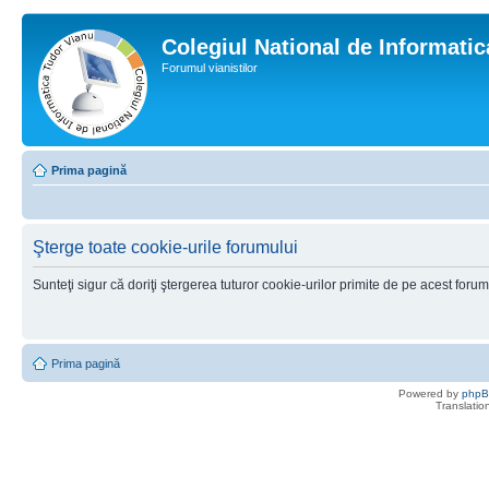
Colegiul National de Informati
Forumul vianistilor
Prima pagină
Şterge toate cookie-urile forumului
Sunteţi sigur că doriţi ştergerea tuturor cookie-urilor primite de pe acest foru
Prima pagină
Powered by
php
Translatio