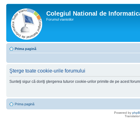
Colegiul National de Informati
Forumul vianistilor
Prima pagină
Şterge toate cookie-urile forumului
Sunteţi sigur că doriţi ştergerea tuturor cookie-urilor primite de pe acest foru
Prima pagină
Powered by
php
Translatio