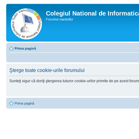
Colegiul National de Informati
Forumul vianistilor
Prima pagină
Şterge toate cookie-urile forumului
Sunteţi sigur că doriţi ştergerea tuturor cookie-urilor primite de pe acest foru
Prima pagină