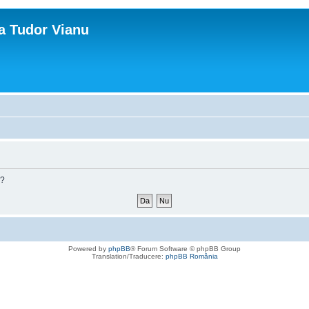
ca Tudor Vianu
m?
Powered by
phpBB
® Forum Software © phpBB Group
Translation/Traducere:
phpBB România