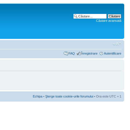
Căutare avansată
FAQ
Înregistrare
Autentificare
Echipa
•
Şterge toate cookie-urile forumului
• Ora este UTC + 1