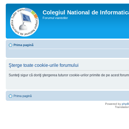
Colegiul National de Informati
Forumul vianistilor
Prima pagină
Şterge toate cookie-urile forumului
Sunteţi sigur că doriţi ştergerea tuturor cookie-urilor primite de pe acest foru
Prima pagină
Powered by
php
Translatio