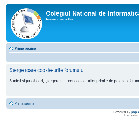
Colegiul National de Informati
Forumul vianistilor
Prima pagină
Şterge toate cookie-urile forumului
Sunteţi sigur că doriţi ştergerea tuturor cookie-urilor primite de pe acest foru
Prima pagină
Powered by
php
Translatio