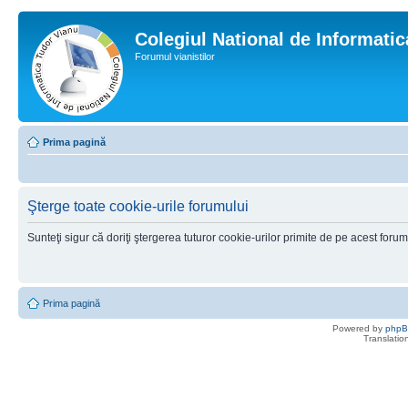
Colegiul National de Informati
Forumul vianistilor
Prima pagină
Şterge toate cookie-urile forumului
Sunteţi sigur că doriţi ştergerea tuturor cookie-urilor primite de pe acest foru
Prima pagină
Powered by
php
Translatio