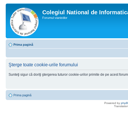
Colegiul National de Informati
Forumul vianistilor
Prima pagină
Şterge toate cookie-urile forumului
Sunteţi sigur că doriţi ştergerea tuturor cookie-urilor primite de pe acest foru
Prima pagină
Powered by
php
Translatio