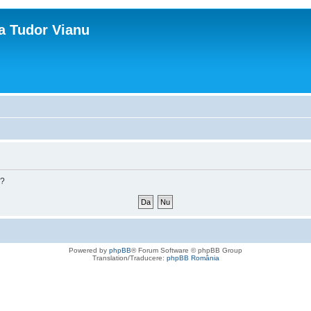
ca Tudor Vianu
m?
Powered by
phpBB
® Forum Software © phpBB Group
Translation/Traducere:
phpBB România