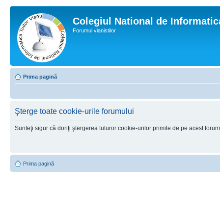
Colegiul National de Informati
Forumul vianistilor
Prima pagină
Şterge toate cookie-urile forumului
Sunteţi sigur că doriţi ştergerea tuturor cookie-urilor primite de pe acest foru
Prima pagină