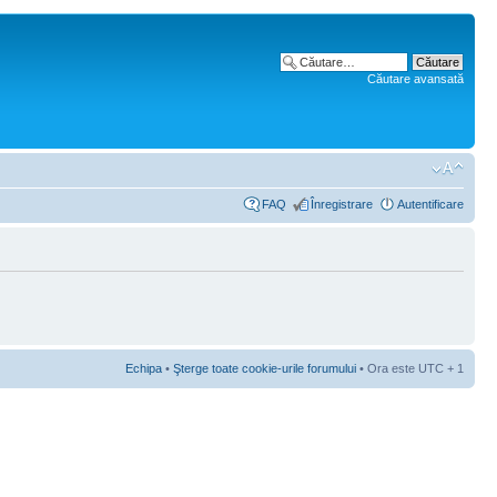
Căutare avansată
FAQ
Înregistrare
Autentificare
Echipa
•
Şterge toate cookie-urile forumului
• Ora este UTC + 1