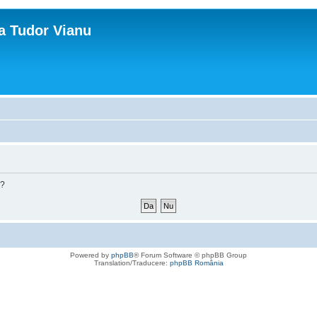
ca Tudor Vianu
m?
Powered by
phpBB
® Forum Software © phpBB Group
Translation/Traducere:
phpBB România