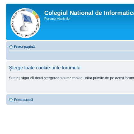
Colegiul National de Informati
Forumul vianistilor
Prima pagină
Şterge toate cookie-urile forumului
Sunteţi sigur că doriţi ştergerea tuturor cookie-urilor primite de pe acest foru
Prima pagină