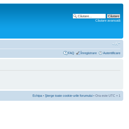
Căutare avansată
FAQ
Înregistrare
Autentificare
Echipa
•
Şterge toate cookie-urile forumului
• Ora este UTC + 1