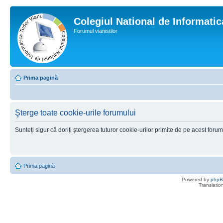
Colegiul National de Informati
Forumul vianistilor
Prima pagină
Şterge toate cookie-urile forumului
Sunteţi sigur că doriţi ştergerea tuturor cookie-urilor primite de pe acest foru
Prima pagină
Powered by
php
Translatio