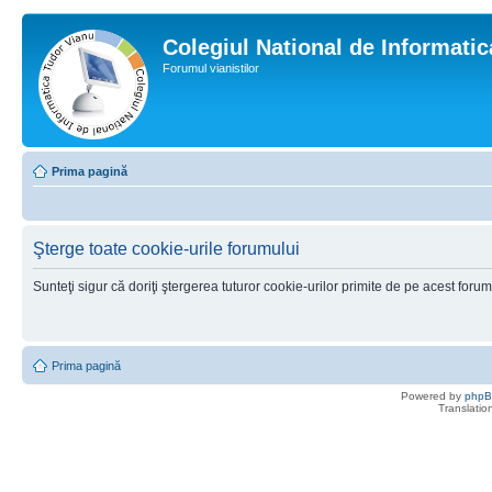
Colegiul National de Informati
Forumul vianistilor
Prima pagină
Şterge toate cookie-urile forumului
Sunteţi sigur că doriţi ştergerea tuturor cookie-urilor primite de pe acest foru
Prima pagină
Powered by
php
Translatio