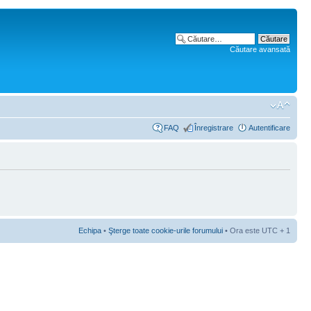
Căutare avansată
FAQ
Înregistrare
Autentificare
Echipa
•
Şterge toate cookie-urile forumului
• Ora este UTC + 1