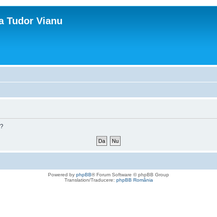
ca Tudor Vianu
m?
Powered by
phpBB
® Forum Software © phpBB Group
Translation/Traducere:
phpBB România