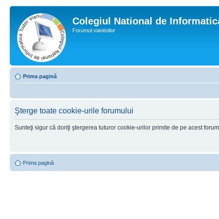
Colegiul National de Informati
Forumul vianistilor
Prima pagină
Şterge toate cookie-urile forumului
Sunteţi sigur că doriţi ştergerea tuturor cookie-urilor primite de pe acest foru
Prima pagină