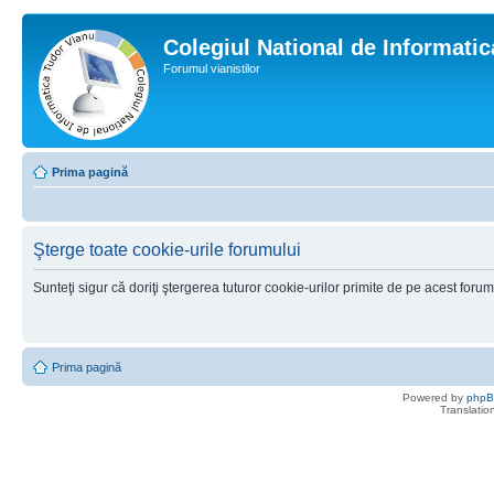
Colegiul National de Informati
Forumul vianistilor
Prima pagină
Şterge toate cookie-urile forumului
Sunteţi sigur că doriţi ştergerea tuturor cookie-urilor primite de pe acest foru
Prima pagină
Powered by
php
Translatio