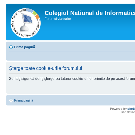
Colegiul National de Informati
Forumul vianistilor
Prima pagină
Şterge toate cookie-urile forumului
Sunteţi sigur că doriţi ştergerea tuturor cookie-urilor primite de pe acest foru
Prima pagină
Powered by
php
Translatio