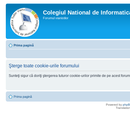
Colegiul National de Informati
Forumul vianistilor
Prima pagină
Şterge toate cookie-urile forumului
Sunteţi sigur că doriţi ştergerea tuturor cookie-urilor primite de pe acest foru
Prima pagină
Powered by
php
Translatio