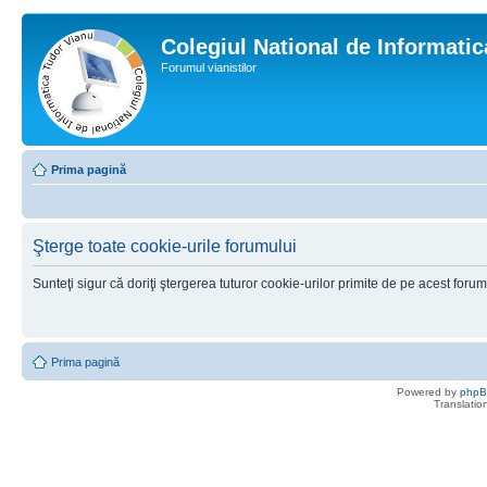
Colegiul National de Informati
Forumul vianistilor
Prima pagină
Şterge toate cookie-urile forumului
Sunteţi sigur că doriţi ştergerea tuturor cookie-urilor primite de pe acest foru
Prima pagină
Powered by
php
Translatio