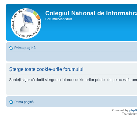
Colegiul National de Informati
Forumul vianistilor
Prima pagină
Şterge toate cookie-urile forumului
Sunteţi sigur că doriţi ştergerea tuturor cookie-urilor primite de pe acest foru
Prima pagină
Powered by
php
Translatio