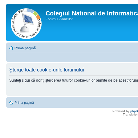
Colegiul National de Informati
Forumul vianistilor
Prima pagină
Şterge toate cookie-urile forumului
Sunteţi sigur că doriţi ştergerea tuturor cookie-urilor primite de pe acest foru
Prima pagină
Powered by
php
Translatio