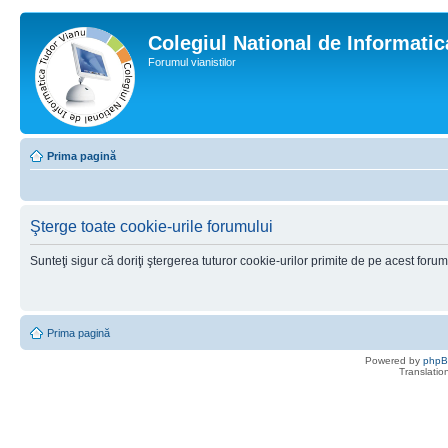
Colegiul National de Informati
Forumul vianistilor
Prima pagină
Şterge toate cookie-urile forumului
Sunteţi sigur că doriţi ştergerea tuturor cookie-urilor primite de pe acest foru
Prima pagină
Powered by
php
Translatio