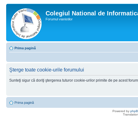
Colegiul National de Informati
Forumul vianistilor
Prima pagină
Şterge toate cookie-urile forumului
Sunteţi sigur că doriţi ştergerea tuturor cookie-urilor primite de pe acest foru
Prima pagină
Powered by
php
Translatio