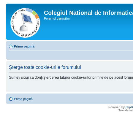
Colegiul National de Informati
Forumul vianistilor
Prima pagină
Şterge toate cookie-urile forumului
Sunteţi sigur că doriţi ştergerea tuturor cookie-urilor primite de pe acest foru
Prima pagină
Powered by
php
Translatio