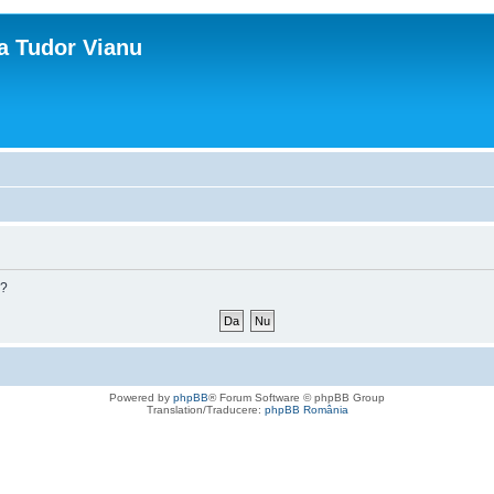
ca Tudor Vianu
m?
Powered by
phpBB
® Forum Software © phpBB Group
Translation/Traducere:
phpBB România