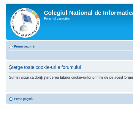
Colegiul National de Informati
Forumul vianistilor
Prima pagină
Şterge toate cookie-urile forumului
Sunteţi sigur că doriţi ştergerea tuturor cookie-urilor primite de pe acest foru
Prima pagină