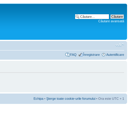
Căutare avansată
FAQ
Înregistrare
Autentificare
Echipa
•
Şterge toate cookie-urile forumului
• Ora este UTC + 1