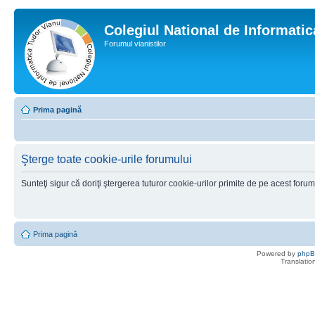
Colegiul National de Informati
Forumul vianistilor
Prima pagină
Şterge toate cookie-urile forumului
Sunteţi sigur că doriţi ştergerea tuturor cookie-urilor primite de pe acest foru
Prima pagină
Powered by
php
Translatio