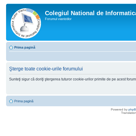
Colegiul National de Informati
Forumul vianistilor
Prima pagină
Şterge toate cookie-urile forumului
Sunteţi sigur că doriţi ştergerea tuturor cookie-urilor primite de pe acest foru
Prima pagină
Powered by
php
Translatio