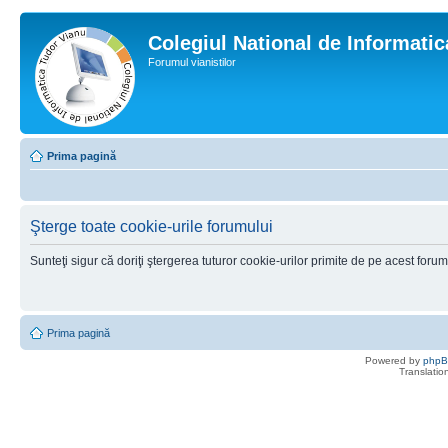
Colegiul National de Informati
Forumul vianistilor
Prima pagină
Şterge toate cookie-urile forumului
Sunteţi sigur că doriţi ştergerea tuturor cookie-urilor primite de pe acest foru
Prima pagină
Powered by
php
Translatio