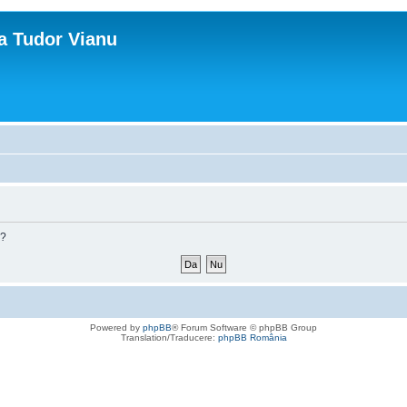
ca Tudor Vianu
m?
Powered by
phpBB
® Forum Software © phpBB Group
Translation/Traducere:
phpBB România