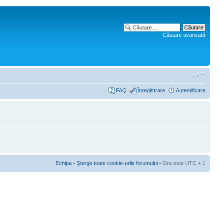
Căutare avansată
FAQ
Înregistrare
Autentificare
Echipa
•
Şterge toate cookie-urile forumului
• Ora este UTC + 1