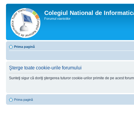
Colegiul National de Informati
Forumul vianistilor
Prima pagină
Şterge toate cookie-urile forumului
Sunteţi sigur că doriţi ştergerea tuturor cookie-urilor primite de pe acest foru
Prima pagină