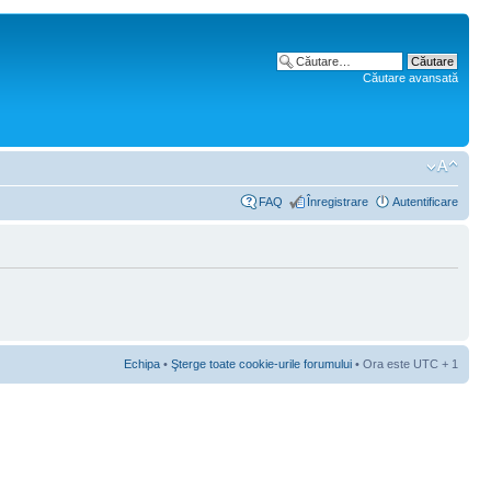
Căutare avansată
FAQ
Înregistrare
Autentificare
Echipa
•
Şterge toate cookie-urile forumului
• Ora este UTC + 1