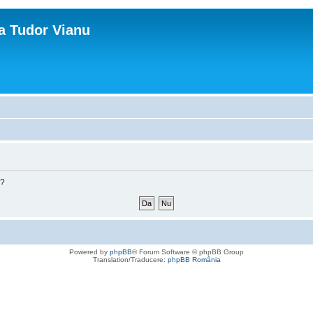
ca Tudor Vianu
m?
Powered by
phpBB
® Forum Software © phpBB Group
Translation/Traducere:
phpBB România