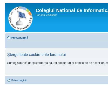
Colegiul National de Informati
Forumul vianistilor
Prima pagină
Şterge toate cookie-urile forumului
Sunteţi sigur că doriţi ştergerea tuturor cookie-urilor primite de pe acest foru
Prima pagină