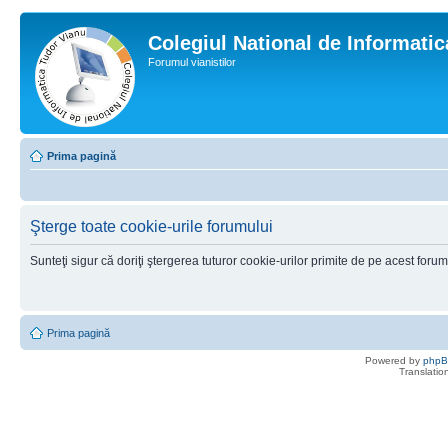
Colegiul National de Informati
Forumul vianistilor
Prima pagină
Şterge toate cookie-urile forumului
Sunteţi sigur că doriţi ştergerea tuturor cookie-urilor primite de pe acest foru
Prima pagină
Powered by
php
Translatio