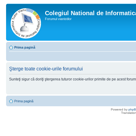
Colegiul National de Informati
Forumul vianistilor
Prima pagină
Şterge toate cookie-urile forumului
Sunteţi sigur că doriţi ştergerea tuturor cookie-urilor primite de pe acest foru
Prima pagină
Powered by
php
Translatio