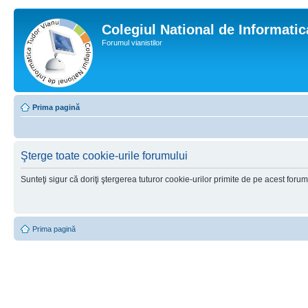
Colegiul National de Informati
Forumul vianistilor
Prima pagină
Şterge toate cookie-urile forumului
Sunteţi sigur că doriţi ştergerea tuturor cookie-urilor primite de pe acest foru
Prima pagină