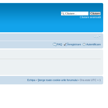
Căutare avansată
FAQ
Înregistrare
Autentificare
Echipa
•
Şterge toate cookie-urile forumului
• Ora este UTC + 1