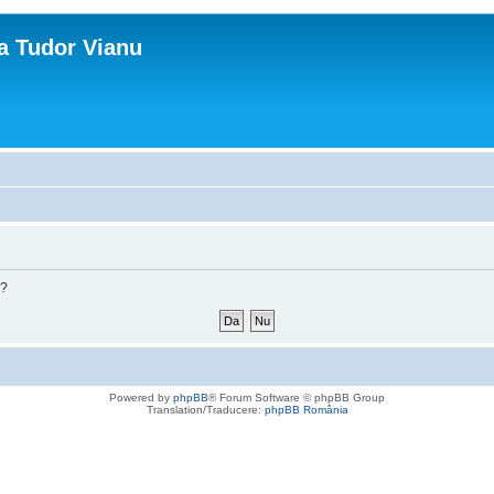
ca Tudor Vianu
m?
Powered by
phpBB
® Forum Software © phpBB Group
Translation/Traducere:
phpBB România