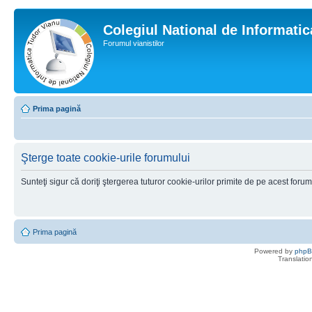
Colegiul National de Informati
Forumul vianistilor
Prima pagină
Şterge toate cookie-urile forumului
Sunteţi sigur că doriţi ştergerea tuturor cookie-urilor primite de pe acest foru
Prima pagină
Powered by
php
Translatio