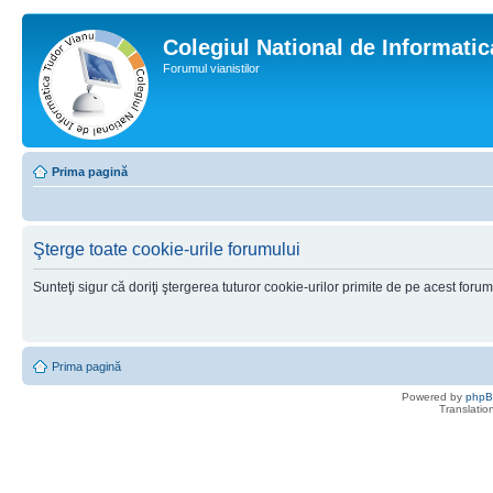
Colegiul National de Informati
Forumul vianistilor
Prima pagină
Şterge toate cookie-urile forumului
Sunteţi sigur că doriţi ştergerea tuturor cookie-urilor primite de pe acest foru
Prima pagină
Powered by
php
Translatio