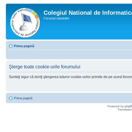
Colegiul National de Informati
Forumul vianistilor
Prima pagină
Şterge toate cookie-urile forumului
Sunteţi sigur că doriţi ştergerea tuturor cookie-urilor primite de pe acest foru
Prima pagină
Powered by
php
Translatio