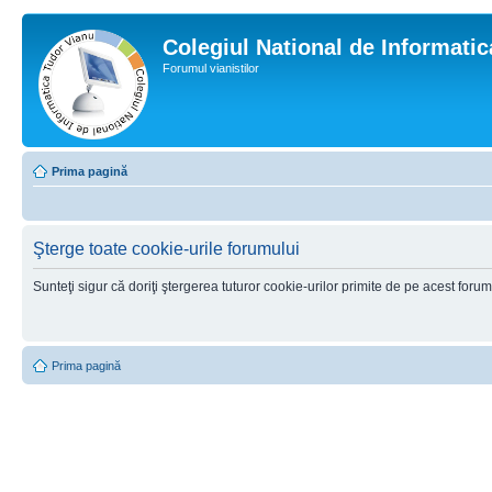
Colegiul National de Informati
Forumul vianistilor
Prima pagină
Şterge toate cookie-urile forumului
Sunteţi sigur că doriţi ştergerea tuturor cookie-urilor primite de pe acest foru
Prima pagină