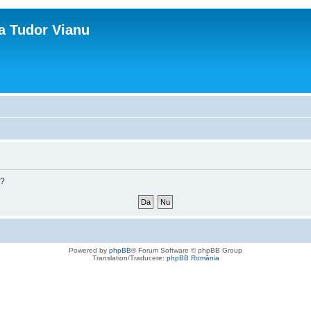
ca Tudor Vianu
m?
Powered by
phpBB
® Forum Software © phpBB Group
Translation/Traducere:
phpBB România