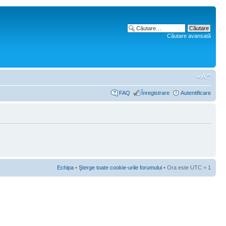
Căutare avansată
FAQ
Înregistrare
Autentificare
Echipa
•
Şterge toate cookie-urile forumului
• Ora este UTC + 1