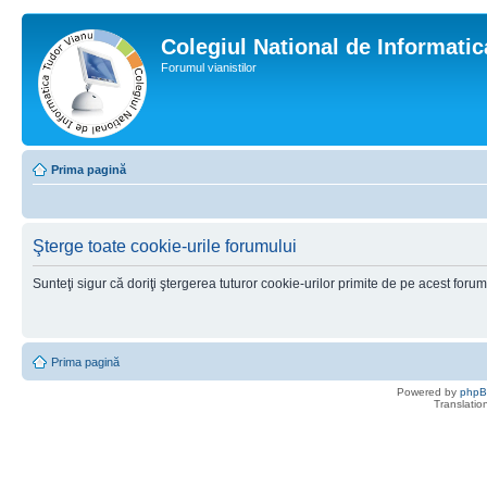
Colegiul National de Informati
Forumul vianistilor
Prima pagină
Şterge toate cookie-urile forumului
Sunteţi sigur că doriţi ştergerea tuturor cookie-urilor primite de pe acest foru
Prima pagină
Powered by
php
Translatio