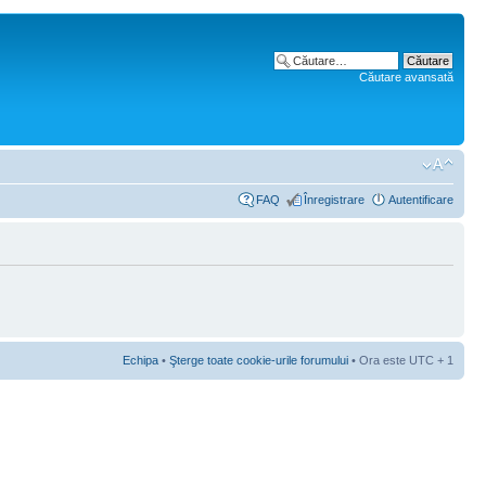
Căutare avansată
FAQ
Înregistrare
Autentificare
Echipa
•
Şterge toate cookie-urile forumului
• Ora este UTC + 1