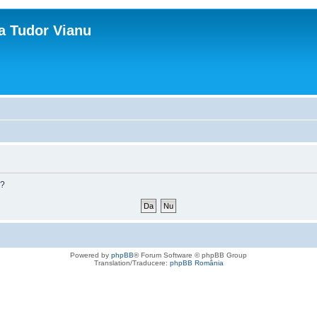
ca Tudor Vianu
m?
Powered by
phpBB
® Forum Software © phpBB Group
Translation/Traducere:
phpBB România