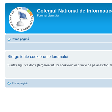
Colegiul National de Informati
Forumul vianistilor
Prima pagină
Şterge toate cookie-urile forumului
Sunteţi sigur că doriţi ştergerea tuturor cookie-urilor primite de pe acest foru
Prima pagină