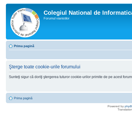
Colegiul National de Informati
Forumul vianistilor
Prima pagină
Şterge toate cookie-urile forumului
Sunteţi sigur că doriţi ştergerea tuturor cookie-urilor primite de pe acest foru
Prima pagină
Powered by
php
Translatio