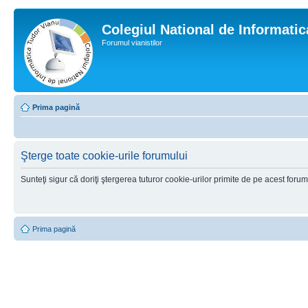
Colegiul National de Informati
Forumul vianistilor
Prima pagină
Şterge toate cookie-urile forumului
Sunteţi sigur că doriţi ştergerea tuturor cookie-urilor primite de pe acest foru
Prima pagină