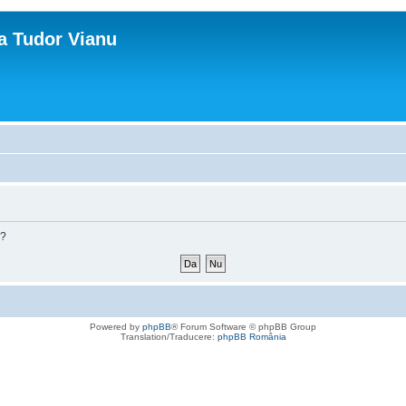
ca Tudor Vianu
m?
Powered by
phpBB
® Forum Software © phpBB Group
Translation/Traducere:
phpBB România