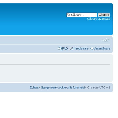
Căutare avansată
FAQ
Înregistrare
Autentificare
Echipa
•
Şterge toate cookie-urile forumului
• Ora este UTC + 1