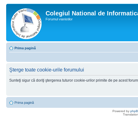
Colegiul National de Informati
Forumul vianistilor
Prima pagină
Şterge toate cookie-urile forumului
Sunteţi sigur că doriţi ştergerea tuturor cookie-urilor primite de pe acest foru
Prima pagină
Powered by
php
Translatio