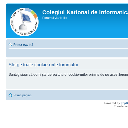
Colegiul National de Informati
Forumul vianistilor
Prima pagină
Şterge toate cookie-urile forumului
Sunteţi sigur că doriţi ştergerea tuturor cookie-urilor primite de pe acest foru
Prima pagină
Powered by
php
Translatio